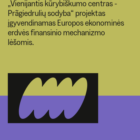
„Vienijantis kūrybiškumo centras -
Prãgiedrulių sodyba“ projektas
įgyvendinamas Europos ekonominės
erdvės finansinio mechanizmo
lėšomis.