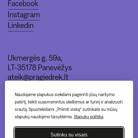
Facebook
Instagram
Linkedin
Ukmergės g. 59a,
LT-35178 Panevėžys
ateik@pragiedrek.lt
+370 (664) 83551
Naudojame slapukus siekdami pagerinti jūsų naršymo
patirtį, teikti suasmenintus skelbimus ar turinį ir analizuoti
srautą. Spustelėdami „Priimti viską“ sutinkate su mūsų
I - nedirbame
slapukų naudojimo taisyklėmis.
Slapukų politika
.
II-V 10:00-20:00
VI - 12:00-17:00
Sutinku su visais