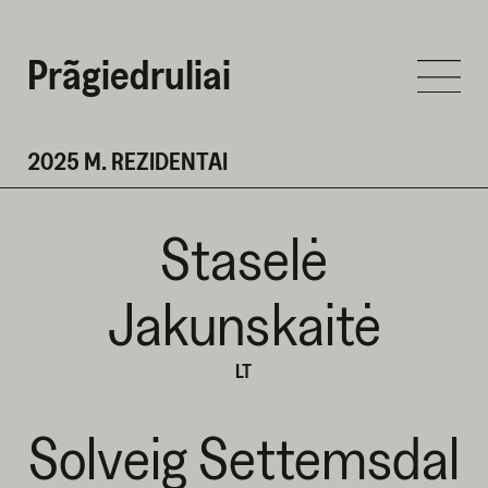
Prãgiedruliai
2025 M. REZIDENTAI
Staselė
Jakunskaitė
LT
Solveig Settemsdal