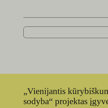
„Vienijantis kūrybiškum
sodyba“ projektas įgy