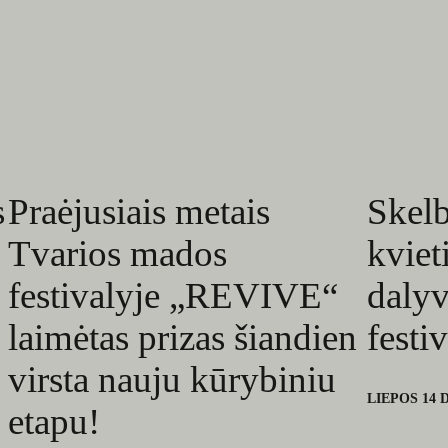
s
Praėjusiais metais
Skelb
Tvarios mados
kviet
festivalyje „REVIVE“
dalyv
laimėtas prizas šiandien
festi
virsta nauju kūrybiniu
LIEPOS 14 D
etapu!