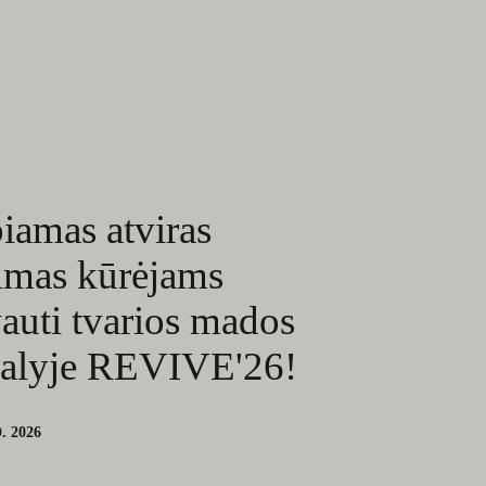
iamas atviras
imas kūrėjams
auti tvarios mados
valyje REVIVE'26!
. 2026