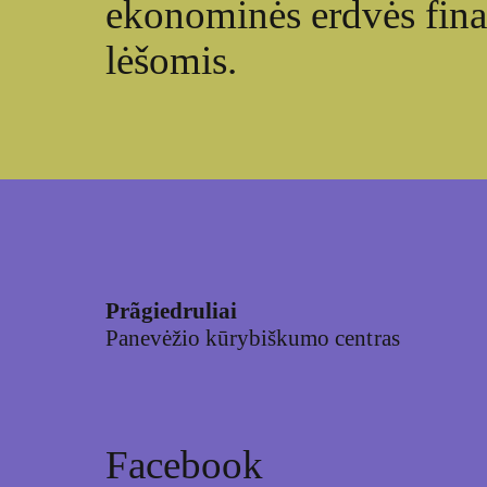
ekonominės erdvės fin
lėšomis.
Prãgiedruliai
Panevėžio kūrybiškumo centras
Facebook