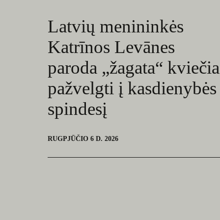
Latvių menininkės
Katrīnos Levānes
paroda „žagata“ kviečia
pažvelgti į kasdienybės
spindesį
RUGPJŪČIO 6 D. 2026