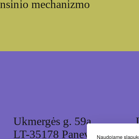
ansinio mechanizmo
Ukmergės g. 59a,
LT-35178 Panevėžys
Naudojame slapukus 