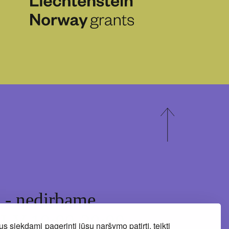
I - nedirbame
II-V 10:00-20:00
siekdami pagerinti jūsų naršymo patirtį, teikti