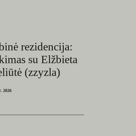
inė rezidencija:
ikimas su Elžbieta
liūtė (zzyzla)
. 2026