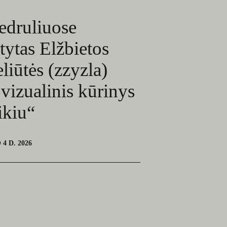
edruliuose
atytas Elžbietos
liūtės (zzyzla)
vizualinis kūrinys
ikiu“
4 D. 2026