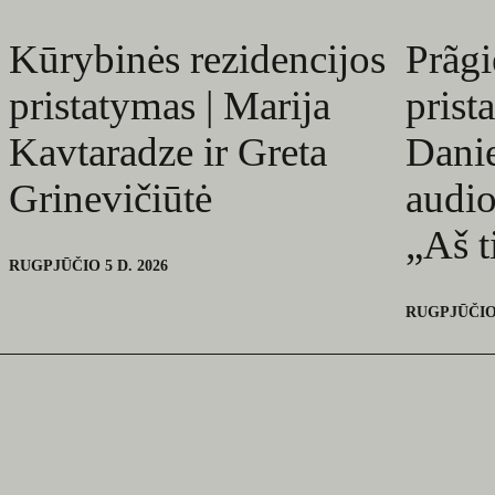
Kūrybinės rezidencijos
Prãgi
pristatymas | Marija
prist
Kavtaradze ir Greta
Danie
Grinevičiūtė
audio
„Aš t
RUGPJŪČIO 5 D. 2026
RUGPJŪČIO 