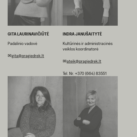
GITA LAURINAVIČIŪTĖ
INDRA JANUŠAITYTĖ
Padalinio vadovė
Kultūrinės ir administracinės
veiklos koordinatorė
✉
gita@pragiedrek.lt
✉
ateik@pragiedrek.lt
Tel. Nr. +370 (664) 83551