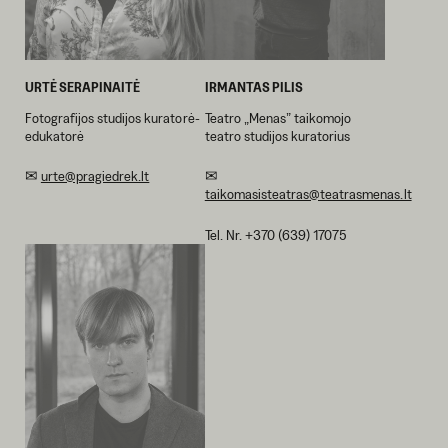
URTĖ SERAPINAITĖ
IRMANTAS PILIS
Fotografijos studijos kuratorė-
Teatro „Menas” taikomojo
edukatorė
teatro studijos kuratorius
✉
urte@pragiedrek.lt
✉
taikomasisteatras@teatrasmenas.lt
Tel. Nr. +370 (639) 17075