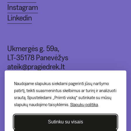
Instagram
Linkedin
Ukmergės g. 59a,
LT-35178 Panevėžys
ateik@pragiedrek.lt
+370 (664) 83551
Naudojame slapukus siekdami pagerinti jūsų naršymo
patirtį, teikti suasmenintus skelbimus ar turinį ir analizuoti
srautą. Spustelėdami „Priimti viską“ sutinkate su mūsų
I - nedirbame
slapukų naudojimo taisyklėmis.
Slapukų politika
.
II-V 10:00-20:00
VI - 12:00-17:00
Sutinku su visais
VII - 12:00-17:00