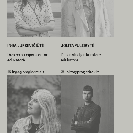
INGA JURKEVIČIŪTĖ
JOLITA PULEIKYTĖ
Dizaino studijos kuratorė -
Dailės studijos kuratorė-
edukatorė
edukatorė
✉
inga@pragiedrek.lt
✉
jolita@pragiedrek.lt