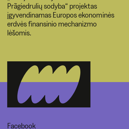
Prãgiedrulių sodyba“ projektas
įgyvendinamas Europos ekonominės
erdvės finansinio mechanizmo
lėšomis.
Facebook