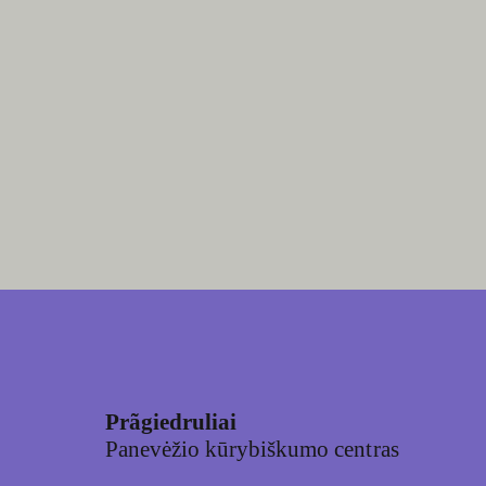
Prãgiedruliai
Panevėžio kūrybiškumo centras