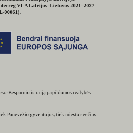
į Interreg VI-A Latvijos–Lietuvos 2021–2027
LL-00061).
keso-Besparnio istoriją papildomos realybės
 tiek Panevėžio gyventojus, tiek miesto svečius