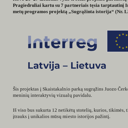
Pragiedruliai kartu su 7 partneriais tęsia tarptautin
metų programos projektą „Sugrąžinta istorija“ (Nr. 
Šis projektas į Skaistakalnio parką sugrąžins Juozo Čer
meninių interaktyvių vizualų pavidalu.
Iš viso bus sukurta 12 netikėtų stotelių, kurios, tikimės,
įtrauks į unikalios mūsų miesto istorijos pažintį.