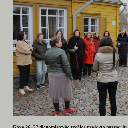
Kovo 26–27 dienomis vyko trečias projekto partnerių s