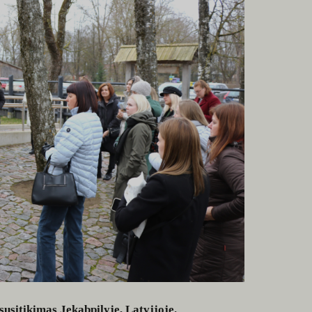
usitikimas Jekabpilyje, Latvijoje.