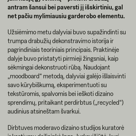
antram šansui bei paversti jį išskirtiniu, gal
net pačiu mylimiausiu garderobo elementu.
Užsiėmimo metu dalyviai buvo supažindinti su
trumpa drabužių dekonstravimo istorija ir
pagrindiniais teoriniais principais. Praktinėje
dalyje buvo pristatyti pirmieji žingsniai, kaip
sėkmingai dekonstruoti rūbą. Naudojant
„moodboard“ metodą, dalyviai galėjo išlaisvinti
savo kūrybiškumą, eksperimentuoti su
tekstūromis, spalvomis bei ieškoti dizaino
sprendimų, pritaikant perdirbtus („recycled“)
audinius atsineštam švarkui.
Dirbtuves moderavo dizaino studijos kuratorė