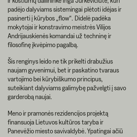
ir kostiumų dailininkė Inga Jurkevičiūtė, kuri
padėjo dalyviams sistemingai plėtoti idėjas ir
pasinerti į kūrybos „flow“. Didelė padėka
mokytojai ir konstravimo meistrės Vilijos
Andrijauskienės komandai už techninę ir
filosofinę įkvėpimo pagalbą.
Šis renginys leido ne tik prikelti drabužius
naujam gyvenimui, bet ir paskatino tvaraus
vartojimo bei kūrybiškumo principus,
suteikiant dalyviams galimybę pažvelgti į savo
garderobą naujai.
Meno ir pramonės rezidencijos projektą
finansuoja Lietuvos kultūros taryba ir
Panevėžio miesto savivaldybė. Ypatingai ačiū