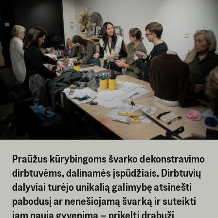
Praūžus kūrybingoms švarko dekonstravimo
dirbtuvėms, dalinamės įspūdžiais. Dirbtuvių
dalyviai turėjo unikalią galimybę atsinešti
pabodusį ar nenešiojamą švarką ir suteikti
jam naują gyvenimą – prikelti drabužį