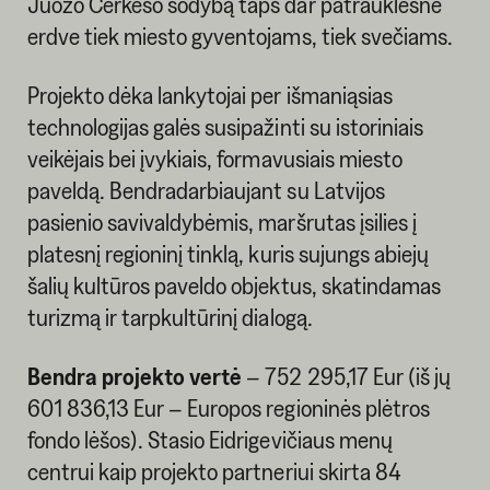
Juozo Čerkeso sodybą taps dar patrauklesne
erdve tiek miesto gyventojams, tiek svečiams.
Projekto dėka lankytojai per išmaniąsias
technologijas galės susipažinti su istoriniais
veikėjais bei įvykiais, formavusiais miesto
paveldą. Bendradarbiaujant su Latvijos
pasienio savivaldybėmis, maršrutas įsilies į
platesnį regioninį tinklą, kuris sujungs abiejų
šalių kultūros paveldo objektus, skatindamas
turizmą ir tarpkultūrinį dialogą.
Bendra projekto vertė
– 752 295,17 Eur (iš jų
601 836,13 Eur – Europos regioninės plėtros
fondo lėšos). Stasio Eidrigevičiaus menų
centrui kaip projekto partneriui skirta 84