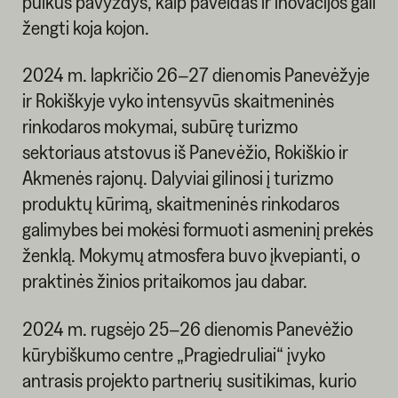
puikus pavyzdys, kaip paveldas ir inovacijos gali
žengti koja kojon.
2024 m. lapkričio 26–27 dienomis Panevėžyje
ir Rokiškyje vyko intensyvūs skaitmeninės
rinkodaros mokymai, subūrę turizmo
sektoriaus atstovus iš Panevėžio, Rokiškio ir
Akmenės rajonų. Dalyviai gilinosi į turizmo
produktų kūrimą, skaitmeninės rinkodaros
galimybes bei mokėsi formuoti asmeninį prekės
ženklą. Mokymų atmosfera buvo įkvepianti, o
praktinės žinios pritaikomos jau dabar.
2024 m. rugsėjo 25–26 dienomis Panevėžio
kūrybiškumo centre „Pragiedruliai“ įvyko
antrasis projekto partnerių susitikimas, kurio