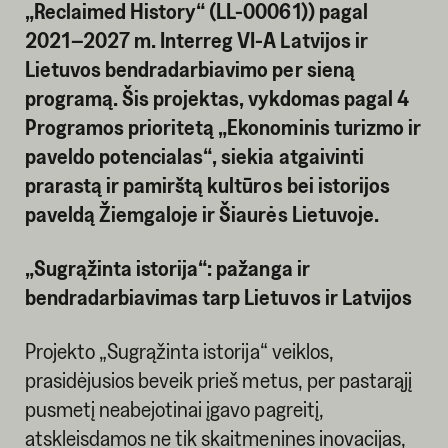
„Reclaimed History“ (LL-00061)) pagal
2021–2027 m. Interreg VI-A Latvijos ir
Lietuvos bendradarbiavimo per sieną
programą. Šis projektas, vykdomas pagal 4
Programos prioritetą „Ekonominis turizmo ir
paveldo potencialas“, siekia atgaivinti
prarastą ir pamirštą kultūros bei istorijos
paveldą Žiemgaloje ir Šiaurės Lietuvoje.
„Sugrąžinta istorija“: pažanga ir
bendradarbiavimas tarp Lietuvos ir Latvijos
Projekto „Sugrąžinta istorija“ veiklos,
prasidėjusios beveik prieš metus, per pastarąjį
pusmetį neabejotinai įgavo pagreitį,
atskleisdamos ne tik skaitmenines inovacijas,