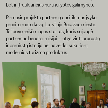
bet ir įtraukiančias partnerystės galimybes.
Pirmasis projekto partnerių susitikimas įvyko
praeitų metų kovą, Latvijoje Bauskės mieste.
Tai buvo reikšmingas startas, kuris sujungė
partnerius bendrai misijai – atgaivinti prarastą
ir pamirštą istoriją bei paveldą, sukuriant
modernius turizmo produktus.