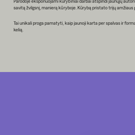
Parodoje eksponuojami kūrybiniai darbai atspindi jaunųjų autori
savitą žvilgsnį, manierą kūryboje. Kūrybą pristato trijų amžiaus 
Tai unikali proga pamatyti, kaip jaunoji karta per spalvas ir for
kelią.