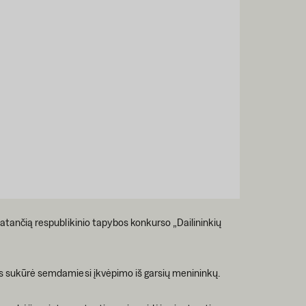
statančią respublikinio tapybos konkurso „Dailininkių
ius sukūrė semdamiesi įkvėpimo iš garsių menininkų.