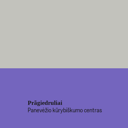
Prãgiedruliai
Panevėžio kūrybiškumo centras