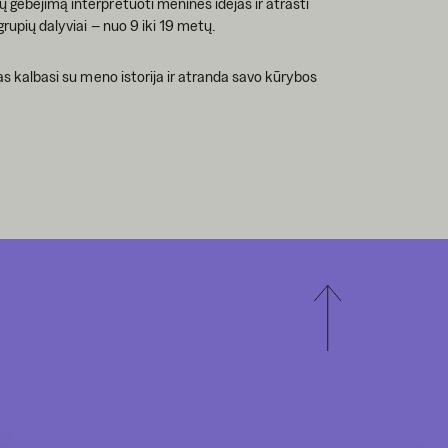
ų gebėjimą interpretuoti menines idėjas ir atrasti
grupių dalyviai – nuo 9 iki 19 metų.
mas kalbasi su meno istorija ir atranda savo kūrybos