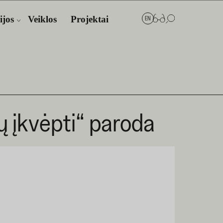
ijos
Veiklos
Projektai
EN
ų įkvėpti“ paroda