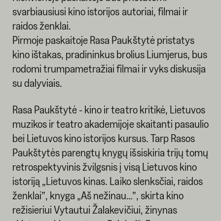
svarbiausiusi kino istorijos autoriai, filmai ir
raidos ženklai.
Pirmoje paskaitoje Rasa Paukštytė pristatys
kino ištakas, pradininkus brolius Liumjerus, bus
rodomi trumpametražiai filmai ir vyks diskusija
su dalyviais.
Rasa Paukštytė - kino ir teatro kritikė, Lietuvos
muzikos ir teatro akademijoje skaitanti pasaulio
bei Lietuvos kino istorijos kursus. Tarp Rasos
Paukštytės parengtų knygų išsiskiria trijų tomų
retrospektyvinis žvilgsnis į visą Lietuvos kino
istoriją „Lietuvos kinas. Laiko slenksčiai, raidos
ženklai”, knyga „Aš nežinau…”, skirta kino
režisieriui Vytautui Žalakevičiui, žinynas