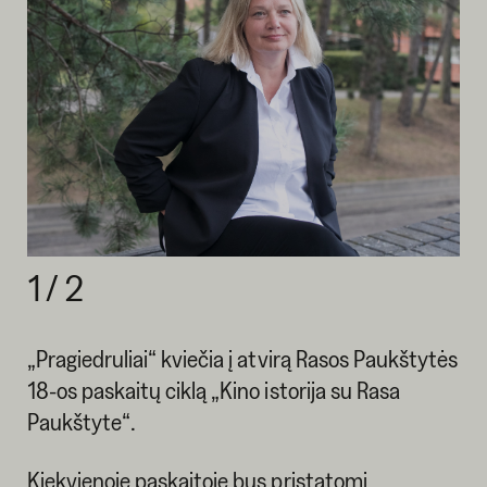
1
/
2
„Pragiedruliai“ kviečia į atvirą Rasos Paukštytės
18-os paskaitų ciklą „Kino istorija su Rasa
Paukštyte“.
Kiekvienoje paskaitoje bus pristatomi