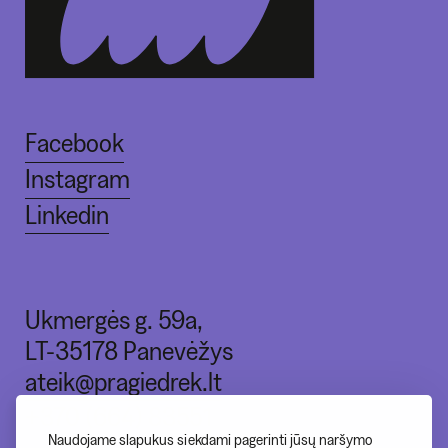
Facebook
Instagram
Linkedin
Ukmergės g. 59a,
LT-35178 Panevėžys
ateik@pragiedrek.lt
+370 (664) 83551
Naudojame slapukus siekdami pagerinti jūsų naršymo