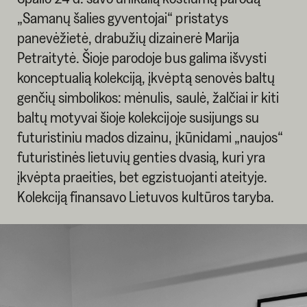
„Samanų šalies gyventojai“ pristatys
panevėžietė, drabužių dizainerė Marija
Petraitytė. Šioje parodoje bus galima išvysti
konceptualią kolekciją, įkvėptą senovės baltų
genčių simbolikos: mėnulis, saulė, žalčiai ir kiti
baltų motyvai šioje kolekcijoje susijungs su
futuristiniu mados dizainu, įkūnidami „naujos“
futuristinės lietuvių genties dvasią, kuri yra
įkvėpta praeities, bet egzistuojanti ateityje.
Kolekciją finansavo Lietuvos kultūros taryba.