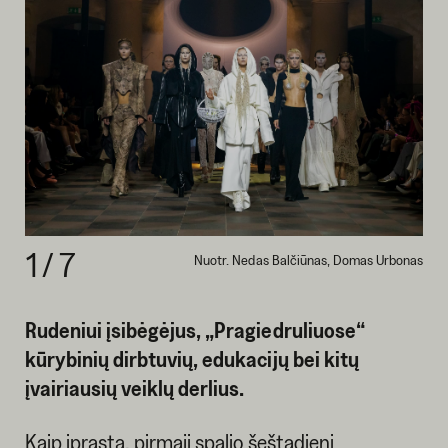
1
/
7
Nuotr. Nedas Balčiūnas, Domas Urbonas
Rudeniui įsibėgėjus, „Pragiedruliuose“
kūrybinių dirbtuvių, edukacijų bei kitų
įvairiausių veiklų derlius.
Kaip įprasta, pirmąjį spalio šeštadienį