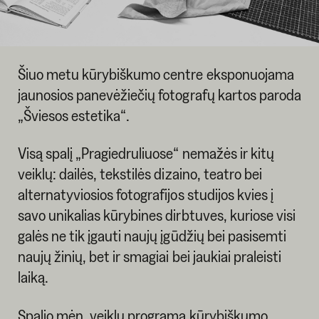
Šiuo metu kūrybiškumo centre eksponuojama
jaunosios panevėžiečių fotografų kartos paroda
„Šviesos estetika“.
Visą spalį „Pragiedruliuose“ nemažės ir kitų
veiklų: dailės, tekstilės dizaino, teatro bei
alternatyviosios fotografijos studijos kvies į
savo unikalias kūrybines dirbtuves, kuriose visi
galės ne tik įgauti naujų įgūdžių bei pasisemti
naujų žinių, bet ir smagiai bei jaukiai praleisti
laiką.
Spalio mėn. veiklų programa kūrybiškumo