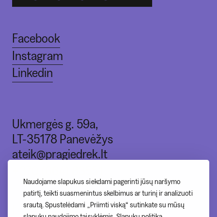
Facebook
Instagram
Linkedin
Ukmergės g. 59a,
LT-35178 Panevėžys
ateik@pragiedrek.lt
+370 (664) 83551
Naudojame slapukus siekdami pagerinti jūsų naršymo
patirtį, teikti suasmenintus skelbimus ar turinį ir analizuoti
srautą. Spustelėdami „Priimti viską“ sutinkate su mūsų
I - nedirbame
slapukų naudojimo taisyklėmis.
Slapukų politika
.