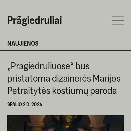
Prãgiedruliai
NAUJIENOS
„Pragiedruliuose“ bus
pristatoma dizainerės Marijos
Petraitytės kostiumų paroda
SPALIO 2 D. 2024