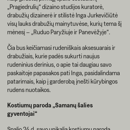
„Pragiedrulių“ dizaino studijos kuratorė,
drabužių dizainerė ir stilistė Inga Jurkevičiūtė
visų lauks drabužių mainytuvėse, kurių tema šį
mėnesį – „Ruduo Paryžiuje ir Panevėžyje“.
Čia bus keičiamasi rudeniškais aksesuarais ir
drabužiais, kurie padės sukurti naujus
rudeninius derinius, o apie tai daugiau savo
paskaitoje papasakos pati Inga, pasidalindama
patarimais, kaip į garderobą įnešti kūrybingos
rudens nuotaikos.
Kostiumų paroda „Samanų šalies
gyventojai“
Spalio 24 d. savo unikalią kostiumų parodą