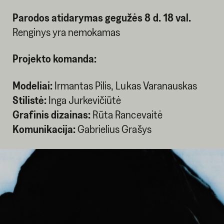
Parodos atidarymas gegužės 8 d. 18 val.
Renginys yra nemokamas
Projekto komanda:
Modeliai:
Irmantas Pilis, Lukas Varanauskas
Stilistė:
Inga Jurkevičiūtė
Grafinis dizainas:
Rūta Rancevaitė
Komunikacija:
Gabrielius Grašys