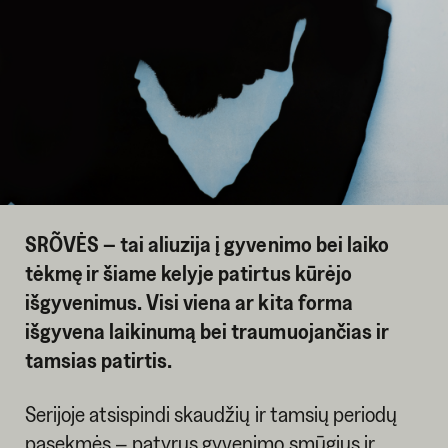
SRÕVĖS – tai aliuzija į gyvenimo bei laiko
tėkmę ir šiame kelyje patirtus kūrėjo
išgyvenimus. Visi viena ar kita forma
išgyvena laikinumą bei traumuojančias ir
tamsias patirtis.
Serijoje atsispindi skaudžių ir tamsių periodų
pasekmės – patyrus gyvenimo smūgius ir