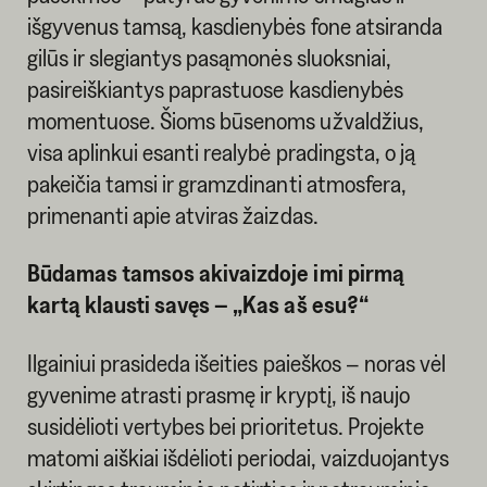
išgyvenus tamsą, kasdienybės fone atsiranda
gilūs ir slegiantys pasąmonės sluoksniai,
pasireiškiantys paprastuose kasdienybės
momentuose. Šioms būsenoms užvaldžius,
visa aplinkui esanti realybė pradingsta, o ją
pakeičia tamsi ir gramzdinanti atmosfera,
primenanti apie atviras žaizdas.
Būdamas tamsos akivaizdoje imi pirmą
kartą klausti savęs – „Kas aš esu?“
Ilgainiui prasideda išeities paieškos – noras vėl
gyvenime atrasti prasmę ir kryptį, iš naujo
susidėlioti vertybes bei prioritetus. Projekte
matomi aiškiai išdėlioti periodai, vaizduojantys