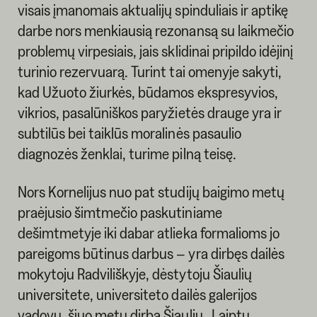
visais įmanomais aktualijų spinduliais ir aptikę
darbe nors menkiausią rezonansą su laikmečio
problemų virpesiais, jais sklidinai pripildo idėjinį
turinio rezervuarą. Turint tai omenyje sakyti,
kad Užuoto žiurkės, būdamos ekspresyvios,
vikrios, pasalūniškos paryžietės drauge yra ir
subtilūs bei taiklūs moralinės pasaulio
diagnozės ženklai, turime pilną teisę.
Nors Kornelijus nuo pat studijų baigimo metų
praėjusio šimtmečio paskutiniame
dešimtmetyje iki dabar atlieka formalioms jo
pareigoms būtinus darbus – yra dirbęs dailės
mokytoju Radviliškyje, dėstytoju Šiaulių
universitete, universiteto dailės galerijos
vadovu, šiuo metu dirba Šiaulių „Laiptų