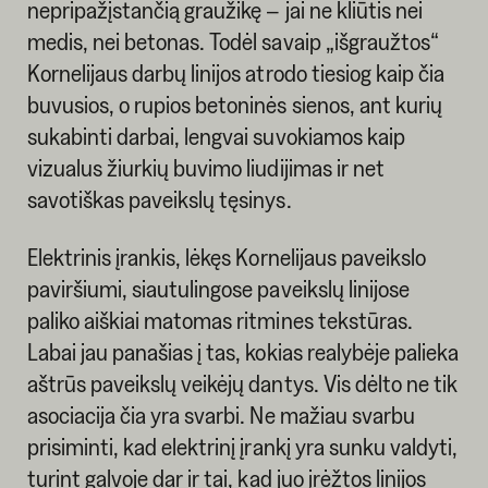
nepripažįstančią graužikę – jai ne kliūtis nei
medis, nei betonas. Todėl savaip „išgraužtos“
Kornelijaus darbų linijos atrodo tiesiog kaip čia
buvusios, o rupios betoninės sienos, ant kurių
sukabinti darbai, lengvai suvokiamos kaip
vizualus žiurkių buvimo liudijimas ir net
savotiškas paveikslų tęsinys.
Elektrinis įrankis, lėkęs Kornelijaus paveikslo
paviršiumi, siautulingose paveikslų linijose
paliko aiškiai matomas ritmines tekstūras.
Labai jau panašias į tas, kokias realybėje palieka
aštrūs paveikslų veikėjų dantys. Vis dėlto ne tik
asociacija čia yra svarbi. Ne mažiau svarbu
prisiminti, kad elektrinį įrankį yra sunku valdyti,
turint galvoje dar ir tai, kad juo įrėžtos linijos