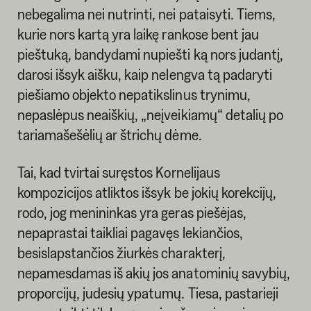
nebegalima nei nutrinti, nei pataisyti. Tiems,
kurie nors kartą yra laikę rankose bent jau
pieštuką, bandydami nupiešti ką nors judantį,
darosi išsyk aišku, kaip nelengva tą padaryti
piešiamo objekto nepatikslinus trynimu,
nepaslėpus neaiškių, „neįveikiamų“ detalių po
tariamašešėlių ar štrichų dėme.
Tai, kad tvirtai suręstos Kornelijaus
kompozicijos atliktos išsyk be jokių korekcijų,
rodo, jog menininkas yra geras piešėjas,
nepaprastai taikliai pagavęs lekiančios,
besislapstančios žiurkės charakterį,
nepamesdamas iš akių jos anatominių savybių,
proporcijų, judesių ypatumų. Tiesa, pastarieji