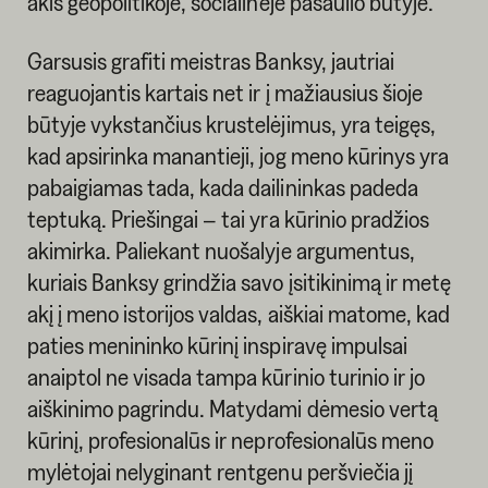
akis geopolitikoje, socialinėje pasaulio būtyje.
Garsusis grafiti meistras Banksy, jautriai
reaguojantis kartais net ir į mažiausius šioje
būtyje vykstančius krustelėjimus, yra teigęs,
kad apsirinka manantieji, jog meno kūrinys yra
pabaigiamas tada, kada dailininkas padeda
teptuką. Priešingai – tai yra kūrinio pradžios
akimirka. Paliekant nuošalyje argumentus,
kuriais Banksy grindžia savo įsitikinimą ir metę
akį į meno istorijos valdas, aiškiai matome, kad
paties menininko kūrinį inspiravę impulsai
anaiptol ne visada tampa kūrinio turinio ir jo
aiškinimo pagrindu. Matydami dėmesio vertą
kūrinį, profesionalūs ir neprofesionalūs meno
mylėtojai nelyginant rentgenu peršviečia jį