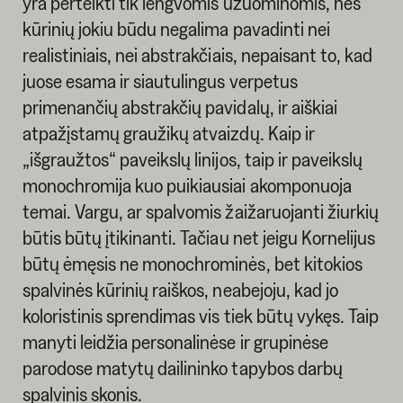
yra perteikti tik lengvomis užuominomis, nes
kūrinių jokiu būdu negalima pavadinti nei
realistiniais, nei abstrakčiais, nepaisant to, kad
juose esama ir siautulingus verpetus
primenančių abstrakčių pavidalų, ir aiškiai
atpažįstamų graužikų atvaizdų. Kaip ir
„išgraužtos“ paveikslų linijos, taip ir paveikslų
monochromija kuo puikiausiai akomponuoja
temai. Vargu, ar spalvomis žaižaruojanti žiurkių
būtis būtų įtikinanti. Tačiau net jeigu Kornelijus
būtų ėmęsis ne monochrominės, bet kitokios
spalvinės kūrinių raiškos, neabejoju, kad jo
koloristinis sprendimas vis tiek būtų vykęs. Taip
manyti leidžia personalinėse ir grupinėse
parodose matytų dailininko tapybos darbų
spalvinis skonis.