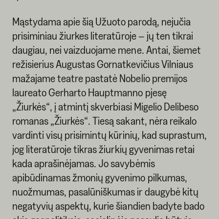
Mąstydama apie šią Užuoto parodą, nejučia
prisiminiau žiurkes literatūroje – jų ten tikrai
daugiau, nei vaizduojame mene. Antai, šiemet
režisierius Augustas Gornatkevičius Vilniaus
mažajame teatre pastatė Nobelio premijos
laureato Gerharto Hauptmanno pjesę
„Žiurkės“, į atmintį skverbiasi Migelio Delibeso
romanas „Žiurkės“. Tiesą sakant, nėra reikalo
vardinti visų prisimintų kūrinių, kad suprastum,
jog literatūroje tikras žiurkių gyvenimas retai
kada aprašinėjamas. Jo savybėmis
apibūdinamas žmonių gyvenimo pilkumas,
nuožmumas, pasalūniškumas ir daugybė kitų
negatyvių aspektų, kurie šiandien badyte bado