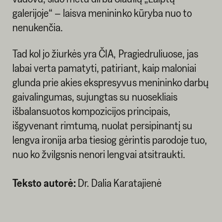
galerijoje“ – laisva menininko kūryba nuo to
nenukenčia.
Tad kol jo žiurkės yra ČIA, Pragiedruliuose, jas
labai verta pamatyti, patiriant, kaip maloniai
glunda prie akies ekspresyvus menininko darbų
gaivalingumas, sujungtas su nuosekliais
išbalansuotos kompozicijos principais,
išgyvenant rimtumą, nuolat persipinantį su
lengva ironija arba tiesiog gėrintis parodoje tuo,
nuo ko žvilgsnis nenori lengvai atsitraukti.
Teksto autorė:
Dr. Dalia Karatajienė