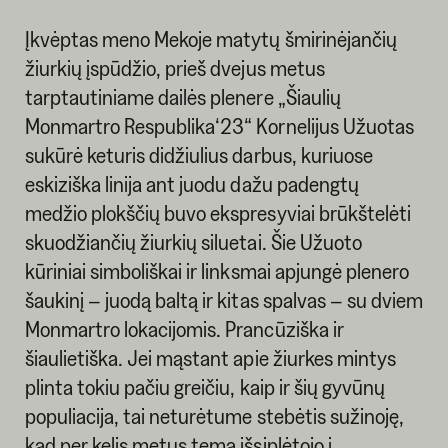
Įkvėptas meno Mekoje matytų šmirinėjančių
žiurkių įspūdžio, prieš dvejus metus
tarptautiniame dailės plenere „Šiaulių
Monmartro Respublika‘23“ Kornelijus Užuotas
sukūrė keturis didžiulius darbus, kuriuose
eskiziška linija ant juodu dažu padengtų
medžio plokščių buvo ekspresyviai brūkštelėti
skuodžiančių žiurkių siluetai. Šie Užuoto
kūriniai simboliškai ir linksmai apjungė plenero
šaukinį – juodą baltą ir kitas spalvas – su dviem
Monmartro lokacijomis. Prancūziška ir
šiaulietiška. Jei mąstant apie žiurkes mintys
plinta tokiu pačiu greičiu, kaip ir šių gyvūnų
populiacija, tai neturėtume stebėtis sužinoję,
kad per kelis metus tema išsiplėtojo į