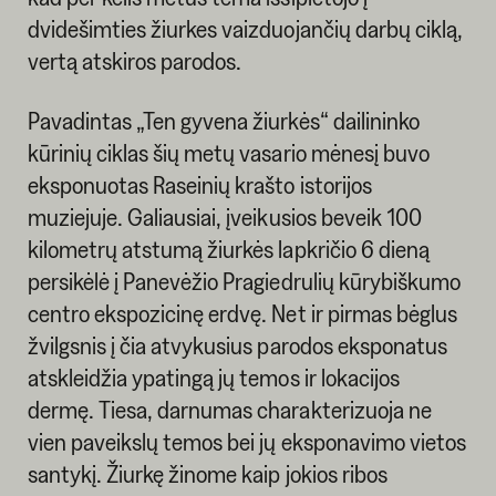
dvidešimties žiurkes vaizduojančių darbų ciklą,
vertą atskiros parodos.
Pavadintas „Ten gyvena žiurkės“ dailininko
kūrinių ciklas šių metų vasario mėnesį buvo
eksponuotas Raseinių krašto istorijos
muziejuje. Galiausiai, įveikusios beveik 100
kilometrų atstumą žiurkės lapkričio 6 dieną
persikėlė į Panevėžio Pragiedrulių kūrybiškumo
centro ekspozicinę erdvę. Net ir pirmas bėglus
žvilgsnis į čia atvykusius parodos eksponatus
atskleidžia ypatingą jų temos ir lokacijos
dermę. Tiesa, darnumas charakterizuoja ne
vien paveikslų temos bei jų eksponavimo vietos
santykį. Žiurkę žinome kaip jokios ribos