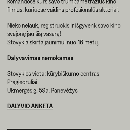
komandose kurs savo trumpametražius kino
filmus, kuriuose vaidins profesionalūs aktoriai.
Nieko nelauk, registruokis ir išgyvenk savo kino
svajonę jau šią vasarą!
Stovykla skirta jaunimui nuo 16 metų.
Dalyvavimas nemokamas
Stovyklos vieta: kūrybiškumo centras
Pragiedruliai
Ukmergės g. 59a, Panevėžys
DALYVIO ANKETA