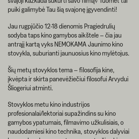
svajoji kažkada sukurti savo filmą? Tuomet tai
puiki galimybė Tau šią svajonę įgyvendinti!
Jau rugpjūčio 12-18 dienomis Pragiedrulių
sodyba taps kino gamybos aikštele – čia jau
antrąjį kartą vyks NEMOKAMA Jaunimo kino
stovykla, suburianti jaunuosius kino mylėtojus.
Šių metų stovyklos tema – filosofija kine,
įkvėpta ir skirta panevėžiečiui filosofui Arvydui
Šliogeriui atminti.
Stovyklos metu kino industrijos
profesionalai/lektoriai supažindins su kino
gamybos ypatumais, filmavimo užkulisiais, o
naudodamiesi kino technika, stovyklos dalyviai