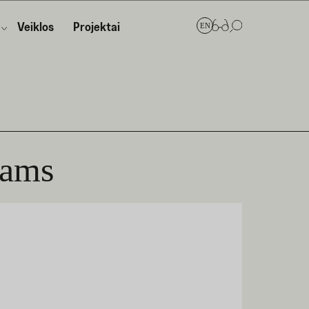
Veiklos
Projektai
EN
kams