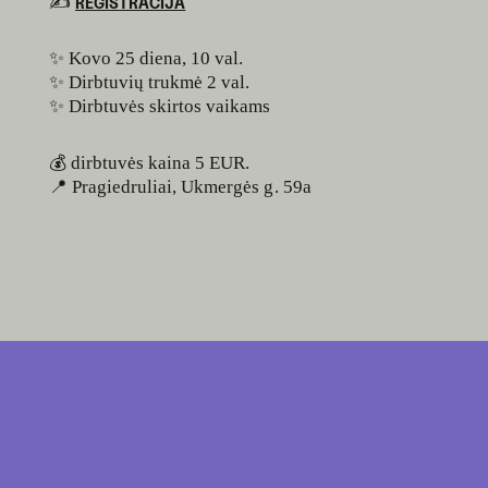
✍️
REGISTRACIJA
✨ Kovo 25 diena, 10 val.
✨ Dirbtuvių trukmė 2 val.
✨ Dirbtuvės skirtos vaikams
💰 dirbtuvės kaina 5 EUR.
📍 Pragiedruliai, Ukmergės g. 59a