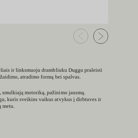
eliais ir linksmuoju drambliuku Duggu praleisti
r žaidimo, atradimo formą bei spalvas.
, smulkiają motoriką, pažinimo jausmą.
, kuris sveikins vaikus atvykus į dirbtuves ir
ų metu.