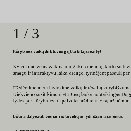
1
/
3
Kūrybinės vaikų dirbtuvės grįžta kitą savaitę!
Kviečiame visus vaikus nuo 2 iki 5 metukų, kartu su tėv
smagų ir interaktyvų laiką drauge, tyrinėjant pasaulį pe
Užsiėmimo metu lavinsime vaikų ir tėvelių kūrybiškumą
Kiekvieno susitikimo metu Jūsų lauks nuotaikingas Duggu
lydės per kūrybines ir spalvotas užduotis visų užsiėmim
Būtina dalyvauti vienam iš tėvelių ar lydinčiam asmeniui.