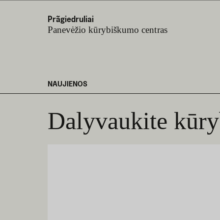
Prãgiedruliai
Panevėžio kūrybiškumo centras
NAUJIENOS
Dalyvaukite kūry
KOVO 20 D. 2025