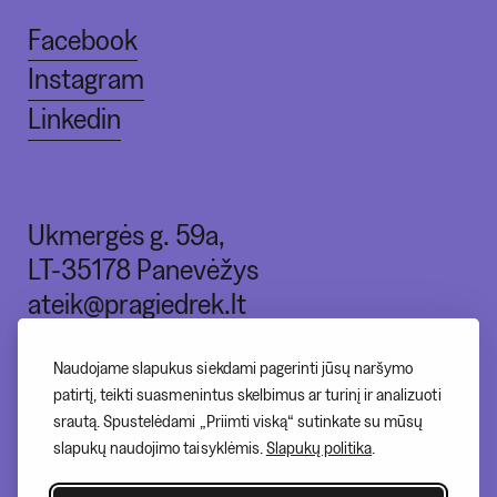
Facebook
Instagram
Linkedin
Ukmergės g. 59a,
LT-35178 Panevėžys
ateik@pragiedrek.lt
+370 (664) 83551
Naudojame slapukus siekdami pagerinti jūsų naršymo
patirtį, teikti suasmenintus skelbimus ar turinį ir analizuoti
srautą. Spustelėdami „Priimti viską“ sutinkate su mūsų
I - nedirbame
slapukų naudojimo taisyklėmis.
Slapukų politika
.
II-V 10:00-20:00