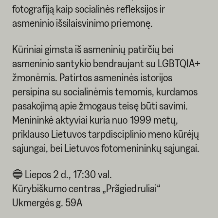
fotografiją kaip socialinės refleksijos ir
asmeninio išsilaisvinimo priemonę.
Kūriniai gimsta iš asmeninių patirčių bei
asmeninio santykio bendraujant su LGBTQIA+
žmonėmis. Patirtos asmeninės istorijos
persipina su socialinėmis temomis, kurdamos
pasakojimą apie žmogaus teisę būti savimi.
Menininkė aktyviai kuria nuo 1999 metų,
priklauso Lietuvos tarpdisciplinio meno kūrėjų
sąjungai, bei Lietuvos fotomenininkų sąjungai.
🔵 Liepos 2 d., 17:30 val.
Kūrybiškumo centras „Prãgiedruliai“
Ukmergės g. 59A