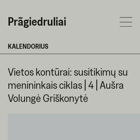
Prãgiedruliai
KALENDORIUS
Vietos kontūrai: susitikimų su
menininkais ciklas | 4 | Aušra
Volungė Griškonytė
LIEPOS 2 D. 2026