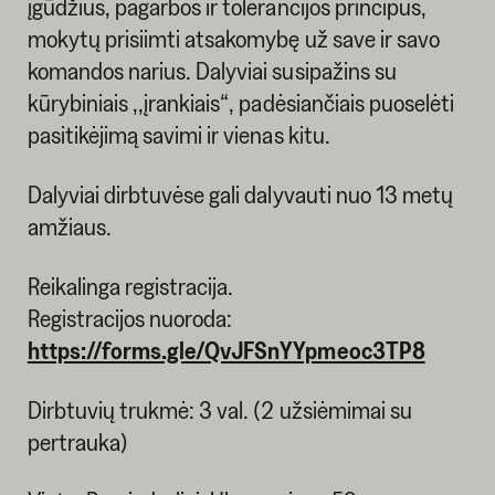
įgūdžius, pagarbos ir tolerancijos principus,
mokytų prisiimti atsakomybę už save ir savo
komandos narius. Dalyviai susipažins su
kūrybiniais ,,įrankiais“, padėsiančiais puoselėti
pasitikėjimą savimi ir vienas kitu.
Dalyviai dirbtuvėse gali dalyvauti nuo 13 metų
amžiaus.
Reikalinga registracija.
Registracijos nuoroda:
https://forms.gle/QvJFSnYYpmeoc3TP8
Dirbtuvių trukmė: 3 val. (2 užsiėmimai su
pertrauka)