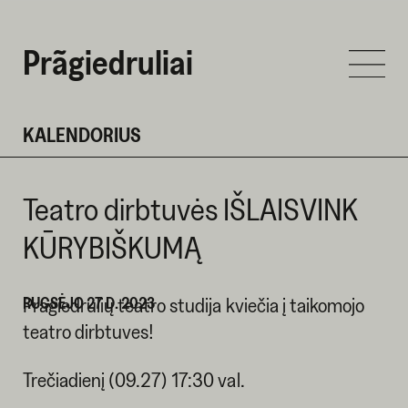
Prãgiedruliai
KALENDORIUS
Teatro dirbtuvės IŠLAISVINK
KŪRYBIŠKUMĄ
RUGSĖJO 27 D. 2023
Pragiedrulių teatro studija kviečia į taikomojo
teatro dirbtuves!
Trečiadienį (09.27) 17:30 val.