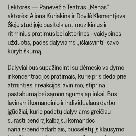
Lektorės — Panevėžio Teatras „Menas“
aktorės: Aliona Kuriakina ir Dovilė Klementjeva
Šioje studijoje pasitelkiant muzikinius ir
ritminius pratimus bei aktorines - vaidybines
užduotis, padės dalyviams ,,išlaisvinti“ savo
kūrybiškumą.
Dalyviai bus supažindinti su dėmesio valdymo
ir koncentracijos pratimais, kurie prisideda prie
atminties ir reakcijos lavinimo, stiprina
pastabumą bei sąmoningumą aplinkai. Bus
lavinami komandinio ir individualaus darbo
įgūdžiai, kurie padėtų dalyviams greičiau
surasti bendrą kalbą su komandos
nariais/bendradarbiais, puoselėtų įsiklausymo