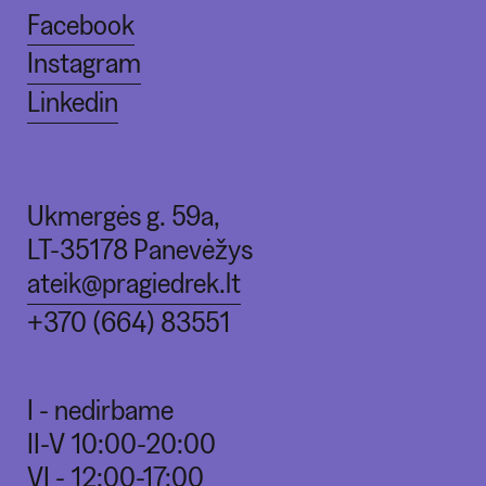
Facebook
Instagram
Linkedin
Ukmergės g. 59a,
LT-35178 Panevėžys
ateik@pragiedrek.lt
+370 (664) 83551
I - nedirbame
II-V 10:00-20:00
VI - 12:00-17:00