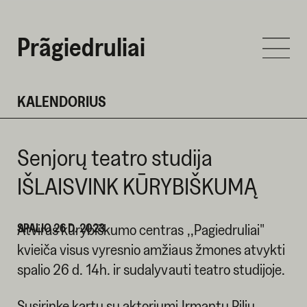
Prãgiedruliai
KALENDORIUS
Senjorų teatro studija
IŠLAISVINK KŪRYBIŠKUMĄ
SPALIO 26 D. 2023
Atviras kūrybiškumo centras ,,Pagiedruliai"
kvieiča visus vyresnio amžiaus žmones atvykti
spalio 26 d. 14h. ir sudalyvauti teatro studijoje.
Susirinkę kartu su aktoriumi Irmantu Piliu,