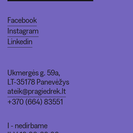
Facebook
Instagram
Linkedin
Ukmergės g. 59a,
LT-35178 Panevėžys
ateik@pragiedrek.lt
+370 (664) 83551
I - nedirbame