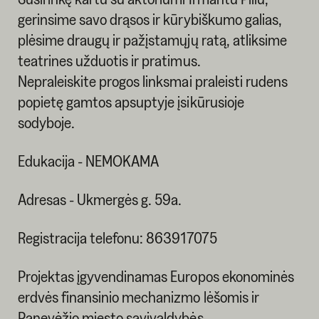
gerinsime savo drąsos ir kūrybiškumo galias,
plėsime draugų ir pažįstamųjų ratą, atliksime
teatrines užduotis ir pratimus.
Nepraleiskite progos linksmai praleisti rudens
popietę gamtos apsuptyje įsikūrusioje
sodyboje.
Edukacija - NEMOKAMA
Adresas - Ukmergės g. 59a.
Registracija telefonu: 863917075
Projektas įgyvendinamas Europos ekonominės
erdvės finansinio mechanizmo lėšomis ir
Panevėžio miesto savivaldybės.