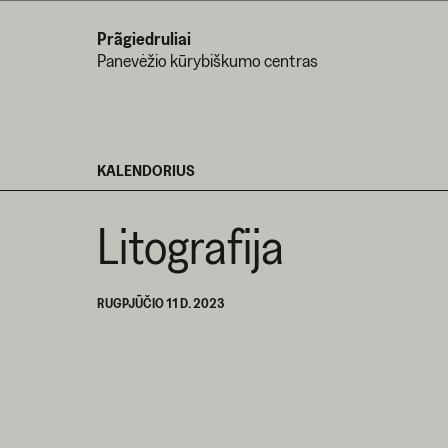
Prãgiedruliai
Panevėžio kūrybiškumo centras
KALENDORIUS
Litografija
RUGPJŪČIO 11 D. 2023