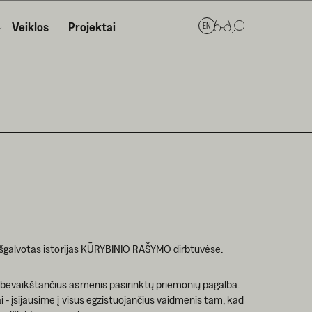
Veiklos
Projektai
EN
i išgalvotas istorijas KŪRYBINIO RAŠYMO dirbtuvėse.
tebevaikštančius asmenis pasirinktų priemonių pagalba.
i - įsijausime į visus egzistuojančius vaidmenis tam, kad