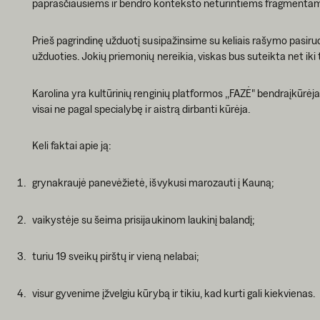
paprasčiausiems ir bendro konteksto neturintiems fragmenta
Prieš pagrindinę užduotį susipažinsime su keliais rašymo pasiru
užduoties. Jokių priemonių nereikia, viskas bus suteikta net iki 
Karolina yra kultūrinių renginių platformos ,,FAZĖ" bendraįkūrėj
visai ne pagal specialybę ir aistrą dirbanti kūrėja.
Keli faktai apie ją:
grynakraujė panevėžietė, išvykusi marozauti į Kauną;
vaikystėje su šeima prisijaukinom laukinį balandį;
turiu 19 sveikų pirštų ir vieną nelabai;
visur gyvenime įžvelgiu kūrybą ir tikiu, kad kurti gali kiekvienas.