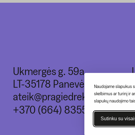
Ukmergės g. 59a,
LT-35178 Panevėžys
Naudojame slapukus si
ateik@pragiedrek.lt
skelbimus ar turinį ir 
slapukų naudojimo tai
+370 (664) 83551
Sutinku su visai
© 