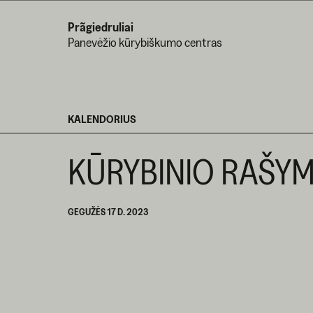
Prãgiedruliai
Panevėžio kūrybiškumo centras
KALENDORIUS
KŪRYBINIO RAŠYM
GEGUŽĖS 17 D. 2023