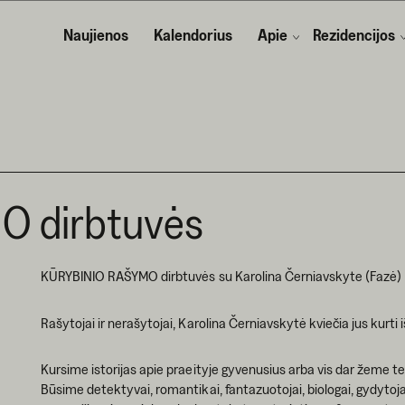
Naujienos
Kalendorius
Apie
Rezidencijos
O dirbtuvės
KŪRYBINIO RAŠYMO dirbtuvės su Karolina Černiavskyte (Fazė)
Rašytojai ir nerašytojai, Karolina Černiavskytė kviečia jus kurt
Kursime istorijas apie praeityje gyvenusius arba vis dar žeme 
Būsime detektyvai, romantikai, fantazuotojai, biologai, gydytoja