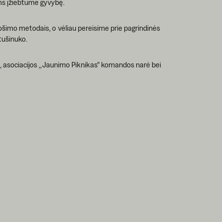
ms įžiebtume gyvybę.
ošimo metodais, o vėliau pereisime prie pagrindinės
tušinuko.
a, asociacijos ,,Jaunimo Piknikas" komandos narė bei