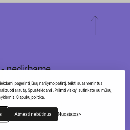
I - nedirbame
II-V 10:00-20:00
ekdami pagerinti jūsų naršymo patirtį, teikti suasmenintus
VI - 12:00-17:00
analizuoti srautą. Spustelėdami „Priimti viską“ sutinkate su mūsų
syklėmis.
Slapukų politika
.
VII - 12:00-17:00
s
Atmesti nebūtinus
Nuostatos
Prãgiedruliai 2026.