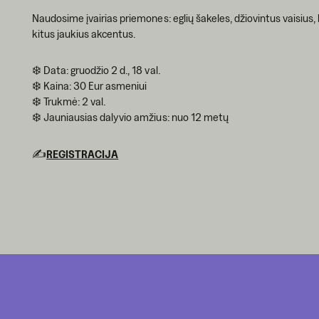
Naudosime įvairias priemones: eglių šakeles, džiovintus vaisius,
kitus jaukius akcentus.
❄️ Data: gruodžio 2 d., 18 val.
❄️ Kaina: 30 Eur asmeniui
❄️ Trukmė: 2 val.
❄️ Jauniausias dalyvio amžius: nuo 12 metų
✍️
REGISTRACIJA