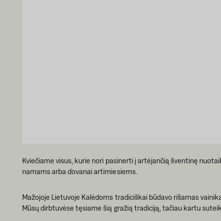
Kviečiame visus, kurie nori pasinerti į artėjančią šventinę nuota
namams arba dovanai artimiesiems.
Mažojoje Lietuvoje Kalėdoms tradiciškai būdavo rišamas vainikas 
Mūsų dirbtuvėse tęsiame šią gražią tradiciją, tačiau kartu sutei