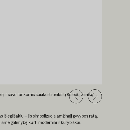
iką ir savo rankomis susikurti unikalų Kalėdų vainiką
iš eglišakių – jis simbolizuoja amžinąjį gyvybės ratą.
kiame galimybę kurti moderniai ir kūrybiškai.