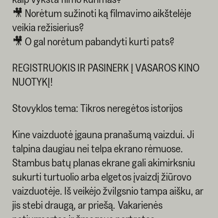
🎥 Norėtum sužinoti ką filmavimo aikštelėje
veikia režisierius?
🎥 O gal norėtum pabandyti kurti pats?
REGISTRUOKIS IR PASINERK Į VASAROS KINO
NUOTYKĮ!
Stovyklos tema: Tikros neregėtos istorijos
Kine vaizduotė įgauna pranašumą vaizdui. Ji
talpina daugiau nei telpa ekrano rėmuose.
Stambus batų planas ekrane gali akimirksniu
sukurti turtuolio arba elgetos įvaizdį žiūrovo
vaizduotėje. Iš veikėjo žvilgsnio tampa aišku, ar
jis stebi draugą, ar priešą. Vakarienės