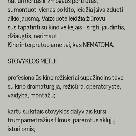
natiurmortas ir žmogaus portretas,
sumontuoti vienas po kito, leidžia įsivaizduoti
alkio jausmą. Vaizduotė leidžia žiūrovui
susitapatinti su kino veikėjais - sirgti, jaudintis,
džiaugtis, nerimauti.
Kine interpretuojame tai, kas NEMATOMA.
STOVYKLOS METU:
profesionalūs kino režisieriai supažindins tave
su kino dramaturgija, režisūra, operatoryste,
vaidyba, montažu;
kartu su kitais stovyklos dalyviais kursi
trumpametražius filmus, paremtus aklųjų
istorijomis;