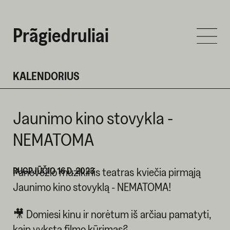
Prãgiedruliai
KALENDORIUS
Jaunimo kino stovykla -
NEMATOMA
RUGPJŪČIO 16 D. 2023
Panevėžio muzikinis teatras kviečia pirmąją
Jaunimo kino stovyklą - NEMATOMA!
🎥 Domiesi kinu ir norėtum iš arčiau pamatyti,
kaip vyksta filmo kūrimas?