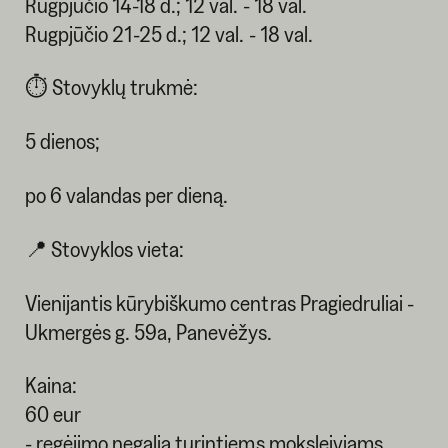
Rugpjūčio 14-18 d.; 12 val. - 18 val.
Rugpjūčio 21-25 d.; 12 val. - 18 val.
⏱ Stovyklų trukmė:
5 dienos;
po 6 valandas per dieną.
📍 Stovyklos vieta:
Vienijantis kūrybiškumo centras Pragiedruliai -
Ukmergės g. 59a, Panevėžys.
Kaina:
60 eur
- regėjimo negalią turintiems moksleiviams