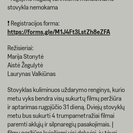
stovykla nemokama
❗ Registracijos forma:
https://forms.gle/M1J4Ft3LstZh8eZFA
Režisieriai:
Marija Stonytė
Aistė Žegulytė
Laurynas Valkiūnas
Stovyklas kuliminuos uždarymo renginys, kurio
metu vyks bendra visų sukurtų filmų peržiūra
ir aptarimas rugpjūčio 31 dieną. Dviejų stovyklų
metu bus sukurti 4 trumpametražiai filmai
paremti aklųjų ir silpnaregių pasakojimais. Į
filmų peržiūrą kviečiami visi dalyviai, jų tėvai,