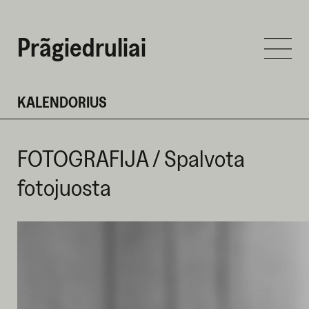
Prãgiedruliai
KALENDORIUS
FOTOGRAFIJA / Spalvota
fotojuosta
GRUODŽIO 17 D. 2024