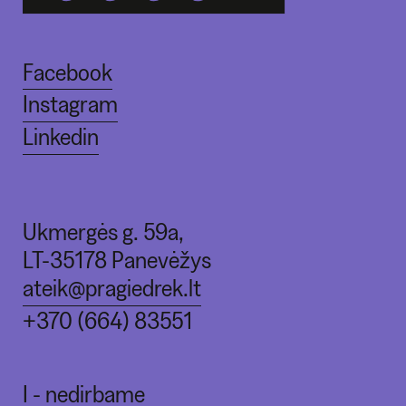
Facebook
Instagram
Linkedin
Ukmergės g. 59a,
LT-35178 Panevėžys
ateik@pragiedrek.lt
+370 (664) 83551
I - nedirbame