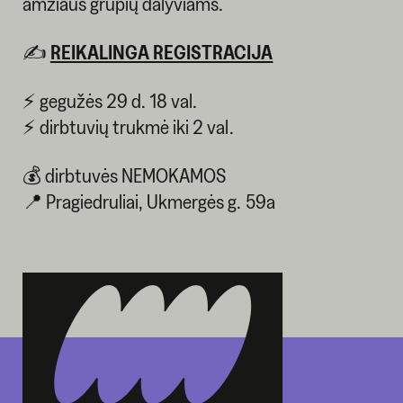
amžiaus grupių dalyviams.
✍
REIKALINGA REGISTRACIJA
⚡ gegužės 29 d. 18 val.
⚡ dirbtuvių trukmė iki 2 val.
💰 dirbtuvės NEMOKAMOS
📍 Pragiedruliai, Ukmergės g. 59a