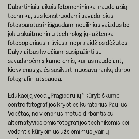
Dabartiniais laikais fotomenininkai naudoja šią
techniką, susikonstruodami savadarbius
fotoaparatus ir išgaudami neeilinius vaizdus be
jokių skaitmeninių technologijų- užtenka
fotopopieriaus ir šviesai nepralaidžios dėžutės!
Dalyviai bus kviečiami susipažinti su
savadarbėmis kameromis, kurias naudojant,
kiekvienas galės susikurti nuosavą rankų darbo
fotografinį atspaudą.
Edukaciją veda „Pragiedrulių“ kūrybiškumo
centro fotografijos krypties kuratorius Paulius
Vepštas, ne vienerius metus dirbantis su
alternatyviosiomis fotografijos technikomis bei
vedantis kūrybinius užsiėmimus įvairių