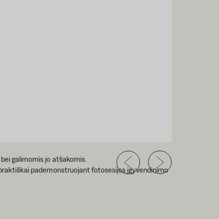
u bei galimomis jo atšakomis.
r praktiškai pademonstruojant fotosesijos įgyvendinimo