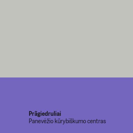
Prãgiedruliai
Panevėžio kūrybiškumo centras