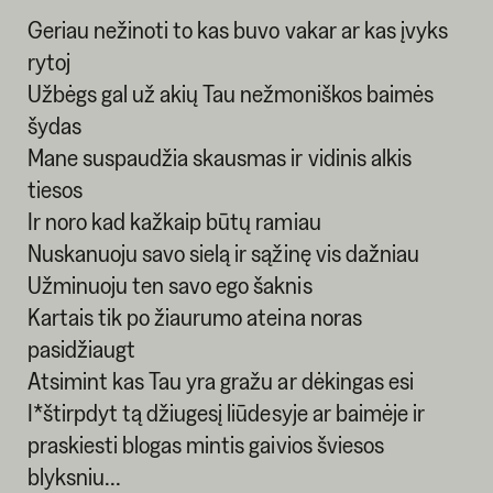
Geriau nežinoti to kas buvo vakar ar kas įvyks
rytoj
Užbėgs gal už akių Tau nežmoniškos baimės
šydas
Mane suspaudžia skausmas ir vidinis alkis
tiesos
Ir noro kad kažkaip būtų ramiau
Nuskanuoju savo sielą ir sąžinę vis dažniau
Užminuoju ten savo ego šaknis
Kartais tik po žiaurumo ateina noras
pasidžiaugt
Atsimint kas Tau yra gražu ar dėkingas esi
I*štirpdyt tą džiugesį liūdesyje ar baimėje ir
praskiesti blogas mintis gaivios šviesos
blyksniu...