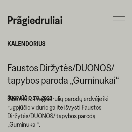
Prãgiedruliai
KALENDORIUS
Faustos Diržytės/DUONOS/
tapybos paroda „Guminukai“
RUGPJŪČIO 2 D. 2023
Šiuo metu Pragiedrulių parodų erdvėje iki
rugpjūčio vidurio galite išvysti Faustos
Diržytės/DUONOS/ tapybos parodą
„Guminukai“.