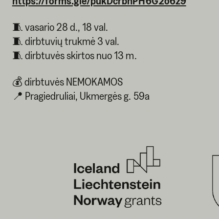
https://forms.gle/pukDcrbhPH6G2o6z9
🧵 vasario 28 d., 18 val.
🧵 dirbtuvių trukmė 3 val.
🧵 dirbtuvės skirtos nuo 13 m.
💰 dirbtuvės NEMOKAMOS
📍 Pragiedruliai, Ukmergės g. 59a