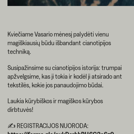
Kviečiame Vasario mėnesį palydėti vienu
magiškiausių būdu išbandant cianotipijos
techniką.
Susipažinsime su cianotipijos istorija: trumpai
apžvelgsime, kas ji tokia ir kodėl ji atsirado ant
tekstilės, kokie jos panaudojimo būdai.
Laukia kūrybiškos ir magiškos kūrybos
dirbtuvės!
✍️ REGISTRACIJOS NUORODA: