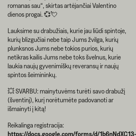
romanas sau“, skirtas artėjančiai Valentino
dienos progai. 💞💘
Lauksime su drabužiais, kurie jau liūdi spintoje,
kurių blizgučiai nebe taip Jums žvilga, kurių
plunksnos Jums nebe tokios purios, kurių
netikras kailis Jums nebe toks švelnus, kurie
laukia naujų gyvenimiškų reveransų ir naujų
spintos šeimininkų.
💥 SVARBU: mainytuvėms turėti savo drabužį
(šventinį), kurį norėtumėte padovanoti ar
išmainyti į kitą!
Reikalinga registracija:
https://docs.google.com/forms/d/1b6nNdXC13