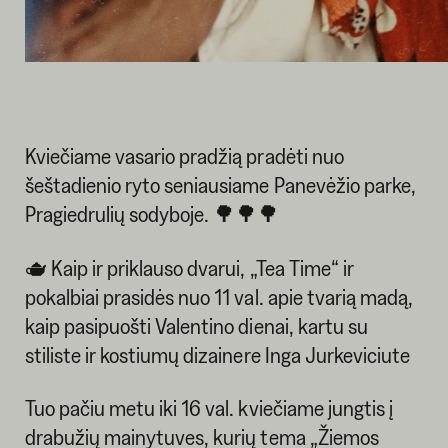
Kviečiame vasario pradžią pradėti nuo
šeštadienio ryto seniausiame Panevėžio parke,
Pragiedrulių sodyboje. 🌳🌳🌳
🫖 Kaip ir priklauso dvarui, „Tea Time“ ir
pokalbiai prasidės nuo 11 val. apie tvarią madą,
kaip pasipuošti Valentino dienai, kartu su
stiliste ir kostiumų dizainere Inga Jurkeviciute
Tuo pačiu metu iki 16 val. kviečiame jungtis į
drabužių mainytuves, kurių tema „Žiemos