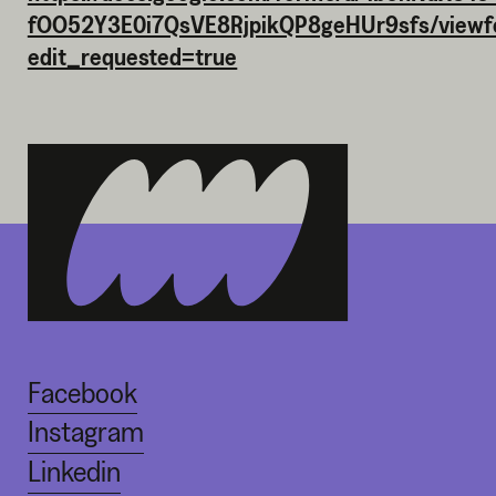
fOO52Y3E0i7QsVE8RjpikQP8geHUr9sfs/view
edit_requested=true
Facebook
Instagram
Linkedin