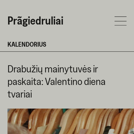
Prãgiedruliai
KALENDORIUS
Drabužių mainytuvės ir
paskaita: Valentino diena
tvariai
VASARIO 3 D. 2024