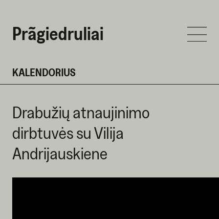
Prãgiedruliai
KALENDORIUS
Drabužių atnaujinimo
dirbtuvės su Vilija
Andrijauskiene
SPALIO 25 D. 2025