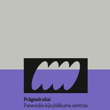
Prãgiedruliai
Panevėžio kūrybiškumo centras