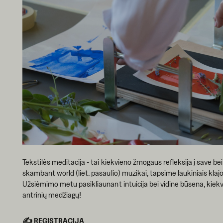
Tekstilės meditacija - tai kiekvieno žmogaus refleksija į save be
skambant world (liet. pasaulio) muzikai, tapsime laukiniais klaj
Užsiėmimo metu pasikliaunant intuicija bei vidine būsena, kiekv
antrinių medžiagų!
✍️ REGISTRACIJA