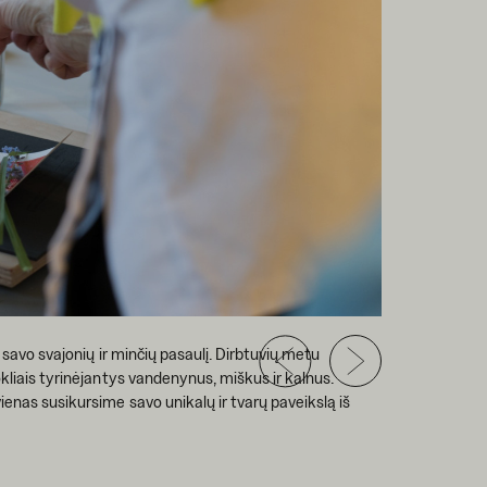
i savo svajonių ir minčių pasaulį. Dirbtuvių metu
okliais tyrinėjantys vandenynus, miškus ir kalnus.
ienas susikursime savo unikalų ir tvarų paveikslą iš