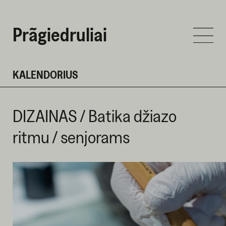
Prãgiedruliai
KALENDORIUS
DIZAINAS / Batika džiazo
ritmu / senjorams
LAPKRIČIO 11 D. 2025