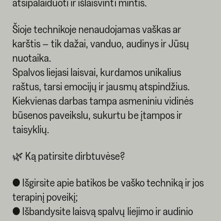
atsipalaiduoti ir išlaisvinti mintis.
Šioje technikoje nenaudojamas vaškas ar
karštis – tik dažai, vanduo, audinys ir Jūsų
nuotaika.
Spalvos liejasi laisvai, kurdamos unikalius
raštus, tarsi emocijų ir jausmų atspindžius.
Kiekvienas darbas tampa asmeniniu vidinės
būsenos paveikslu, sukurtu be įtampos ir
taisyklių.
🌿 Ką patirsite dirbtuvėse?
● Išgirsite apie batikos be vaško techniką ir jos
terapinį poveikį;
● Išbandysite laisvą spalvų liejimo ir audinio