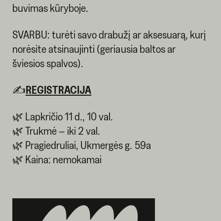
buvimas kūryboje.
SVARBU: turėti savo drabužį ar aksesuarą, kurį
norėsite atsinaujinti (geriausia baltos ar
šviesios spalvos).
✍️
REGISTRACIJA
🌿 Lapkričio 11 d., 10 val.
🌿 Trukmė – iki 2 val.
🌿 Pragiedruliai, Ukmergės g. 59a
🌿 Kaina: nemokamai