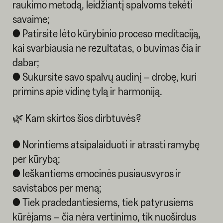
raukimo metodą, leidžiantį spalvoms tekėti
savaime;
● Patirsite lėto kūrybinio proceso meditaciją,
kai svarbiausia ne rezultatas, o buvimas čia ir
dabar;
● Sukursite savo spalvų audinį – drobę, kuri
primins apie vidinę tylą ir harmoniją.
🌿 Kam skirtos šios dirbtuvės?
● Norintiems atsipalaiduoti ir atrasti ramybę
per kūrybą;
● Ieškantiems emocinės pusiausvyros ir
savistabos per meną;
● Tiek pradedantiesiems, tiek patyrusiems
kūrėjams – čia nėra vertinimo, tik nuoširdus