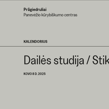
Prãgiedruliai
Panevėžio kūrybiškumo centras
KALENDORIUS
Dailės studija / Sti
KOVO 8 D. 2025