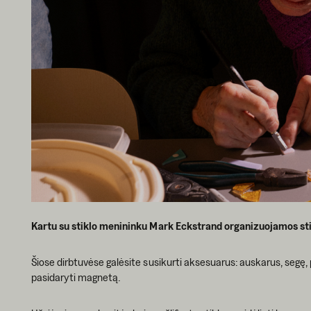
Kartu su stiklo menininku Mark Eckstrand organizuojamos sti
Šiose dirbtuvėse galėsite susikurti aksesuarus: auskarus, segę, 
pasidaryti magnetą.