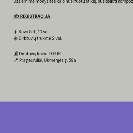
Užsiėmime mokysitės kaip nušlifuotu stiklą, susidėlioti kompozici
✍️ REGISTRACIJA
☀️ Kovo 8 d., 10 val.
☀️ Dirbtuvių trukmė 2 val.
💰 Dirbtuvių kaina: 9 EUR.
📍 Pragiedruliai, Ukmergės g. 59a