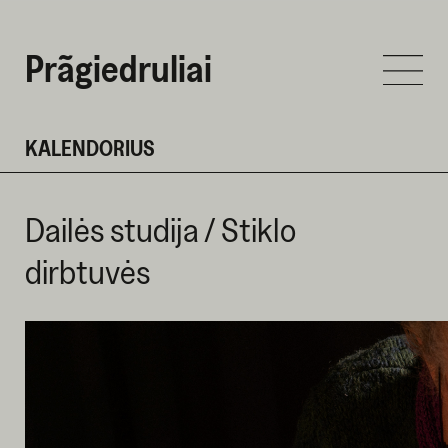
Prãgiedruliai
KALENDORIUS
Dailės studija / Stiklo
dirbtuvės
KOVO 2 D. 2025