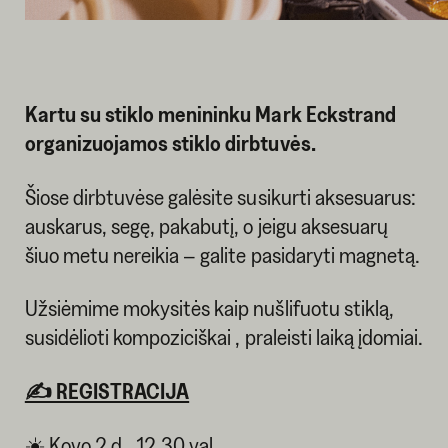
Kartu su stiklo menininku Mark Eckstrand
organizuojamos stiklo dirbtuvės.
Šiose dirbtuvėse galėsite susikurti aksesuarus:
auskarus, segę, pakabutį, o jeigu aksesuarų
šiuo metu nereikia – galite pasidaryti magnetą.
Užsiėmime mokysitės kaip nušlifuotu stiklą,
susidėlioti kompoziciškai , praleisti laiką įdomiai.
✍️ REGISTRACIJA
☀️ Kovo 2 d., 12.30 val.