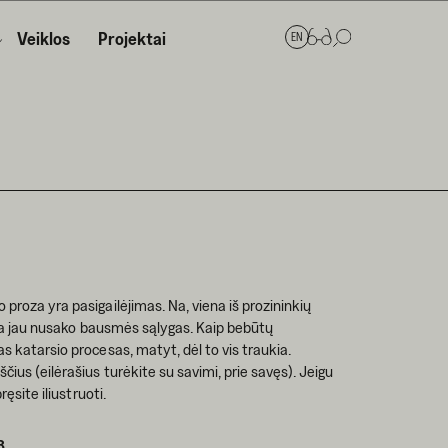
Veiklos
Projektai
EN
 proza yra pasigailėjimas. Na, viena iš prozininkių
ančia jau nusako bausmės sąlygas. Kaip bebūtų
s katarsio procesas, matyt, dėl to vis traukia.
čius (eilėrašius turėkite su savimi, prie savęs). Jeigu
ręsite iliustruoti.
8