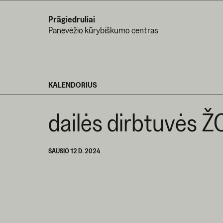
Prãgiedruliai
Panevėžio kūrybiškumo centras
KALENDORIUS
dailės dirbtuvės 
SAUSIO 12 D. 2024