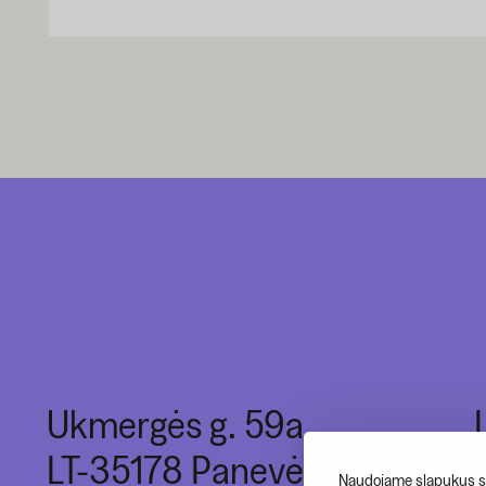
Ukmergės g. 59a,
LT-35178 Panevėžys
Naudojame slapukus si