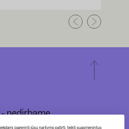
I - nedirbame
II-V 10:00-20:00
ekdami pagerinti jūsų naršymo patirtį, teikti suasmenintus