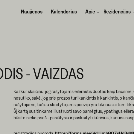
Naujienos
Kalendorius
Apie
Rezidencijos
ŽODIS - VAIZDAS
Kažkur skaičiau, jog rašytojams eilėraštis duotas kaip bausmė, o
nesutiko, sakė, jog prie prozos turi kankintis ir kankintis, o k
rašytojams, tačiau skaitytojams poezija yra tikriausiai tam tikra
Šį kartą susitinkame iliustruoti savo pamėgtus, ypatingus eilėraš
būsite nieko prieš - pasiūlysiu ir paskaityti kūrinius, kuriuos nusp
registracijos nuoroda:
https://forms.gle/oVdUimhGQZsHdBsM