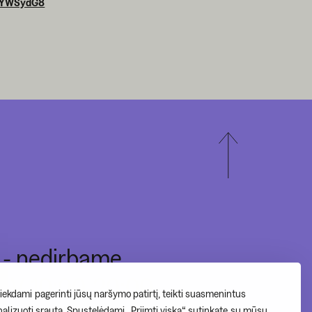
h8YWSydG8
I - nedirbame
II-V 10:00-20:00
ekdami pagerinti jūsų naršymo patirtį, teikti suasmenintus
analizuoti srautą. Spustelėdami „Priimti viską“ sutinkate su mūsų