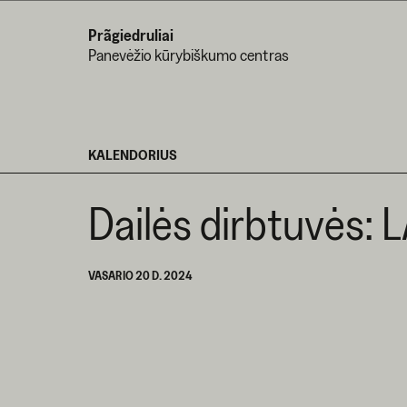
Prãgiedruliai
Panevėžio kūrybiškumo centras
KALENDORIUS
Dailės dirbtuvės:
VASARIO 20 D. 2024