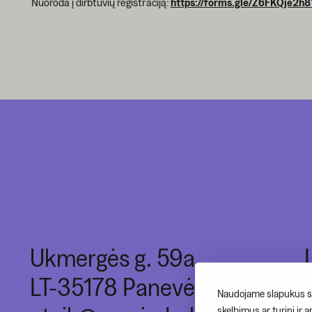
Nuoroda į dirbtuvių registraciją:
https://forms.gle/Z6FKQje2
Ukmergės g. 59a,
LT-35178 Panevėžys
Naudojame slapukus si
skelbimus ar turinį ir 