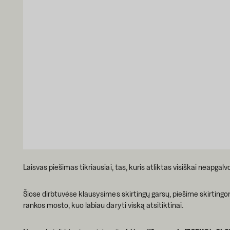
Laisvas piešimas tikriausiai, tas, kuris atliktas visiškai neapgalv
Šiose dirbtuvėse klausysimes skirtingų garsų, piešime skirting
rankos mosto, kuo labiau daryti viską atsitiktinai.