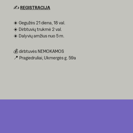
✍️
REGISTRACIJA
☀️ Gegužės 21 diena, 18 val.
☀️ Dirbtuvių trukmė 2 val.
☀️ Dalyvių amžius nuo 5 m.
💰 dirbtuvės NEMOKAMOS
📍 Pragiedruliai, Ukmergės g. 59a