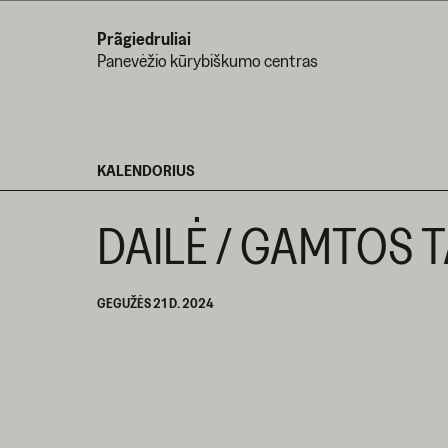
Prãgiedruliai
Panevėžio kūrybiškumo centras
KALENDORIUS
DAILĖ / GAMTOS 
GEGUŽĖS 21 D. 2024