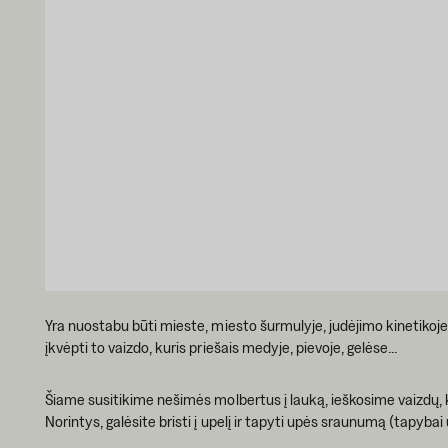
Yra nuostabu būti mieste, miesto šurmulyje, judėjimo kinetikoj
įkvėpti to vaizdo, kuris priešais medyje, pievoje, gelėse...
Šiame susitikime nešimės molbertus į lauką, ieškosime vaizdų, 
Norintys, galėsite bristi į upelį ir tapyti upės sraunumą (tapyb