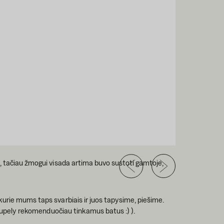
e, tačiau žmogui visada artima buvo sustoti gamtoje,
kurie mums taps svarbiais ir juos tapysime, piešime.
ai upely rekomenduočiau tinkamus batus :) ).